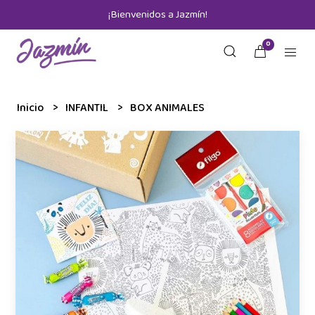
¡Bienvenidos a Jazmín!
0
Inicio
INFANTIL
BOX ANIMALES