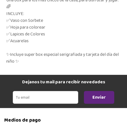
Una box para los mas chicos de la casa, para disfrutar y jugar.
🌈
INCLUYE:
✅Vaso con Sorbete
✅Hoja para colorear
✅Lapices de Colores
✅Acuarelas
✨Incluye super box especial serigrafiada y tarjeta del día del
niño ✨
Dejanos tu mail para recibir novedades
Enviar
Medios de pago