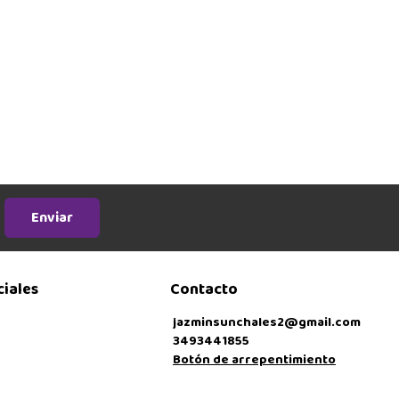
Enviar
ciales
Contacto
jazminsunchales2@gmail.com
3493441855
Botón de arrepentimiento