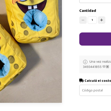
Cantidad
1
Una vez realiz
3493441855 🫶🏽
Calculá el cost